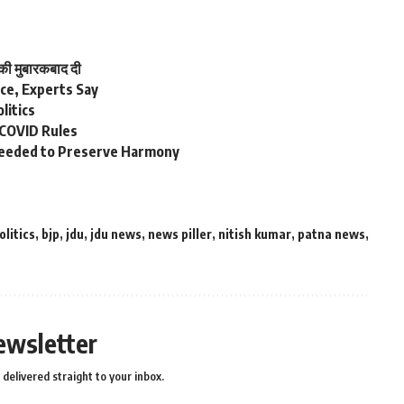
 की मुबारकबाद दी
nce, Experts Say
litics
 COVID Rules
t Needed to Preserve Harmony
olitics
,
bjp
,
jdu
,
jdu news
,
news piller
,
nitish kumar
,
patna news
,
ewsletter
delivered straight to your inbox.