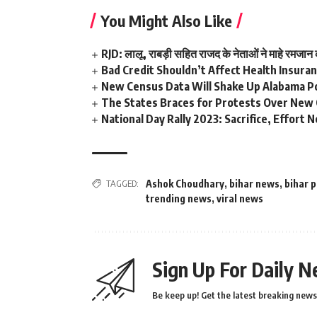
You Might Also Like
RJD: लालू, राबड़ी सहित राजद के नेताओं ने माहे रमजान
Bad Credit Shouldn’t Affect Health Insura
New Census Data Will Shake Up Alabama Po
The States Braces for Protests Over New
National Day Rally 2023: Sacrifice, Effor
TAGGED:
Ashok Choudhary
,
bihar news
,
bihar p
trending news
,
viral news
Sign Up For Daily N
Be keep up! Get the latest breaking news 