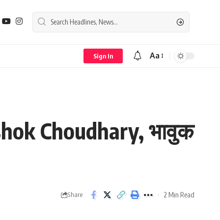
Aa
Sign In
Font
Resizer
 Ashok Choudhary, भावुक
2 Min Read
Share